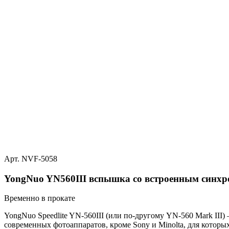
Арт. NVF-5058
YongNuo YN560III вспышка со встроенным синхр
Временно в прокате
YongNuo Speedlite YN-560III (или по-другому YN-560 Mark III
современных фотоаппаратов, кроме Sony и Minolta, для которых